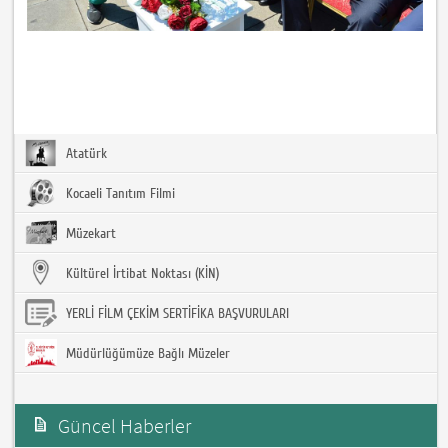
Atatürk
Kocaeli Tanıtım Filmi
Müzekart
Kültürel İrtibat Noktası (KİN)
YERLİ FİLM ÇEKİM SERTİFİKA BAŞVURULARI
Müdürlüğümüze Bağlı Müzeler
Güncel Haberler