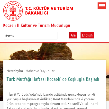
Kocaeli İl Kültür ve Turizm Müdürlüğü
Ara
English
Neredeyim :
Haber ve Duyurular
Türk Mutfağı Haftası Kocaeli’ de Coşkuyla Başladı
İzmit Yürüyüş Yolu’nda bando eşliğinde gerçekleşen renkli
yürüyüşle başlayan etkinlikler, Kent Meydanı’ndaki yöresel
ürünler tanıtım programıyla devam etti. Kocaeli Valisi İlhami
Aktaş vatandaşlarla buluştu, stantları gezerek yöresel