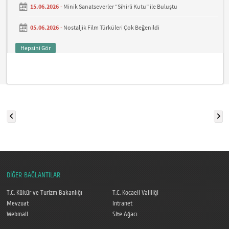
15.06.2026 -
Minik Sanatseverler “Sihirli Kutu” ile Buluştu
05.06.2026 -
Nostaljik Film Türküleri Çok Beğenildi
Hepsini Gör
DİĞER BAĞLANTILAR
T.C. Kültür ve Turizm Bakanlığı
T.C. Kocaeli Valiliği
Mevzuat
Intranet
Webmail
Site Ağacı