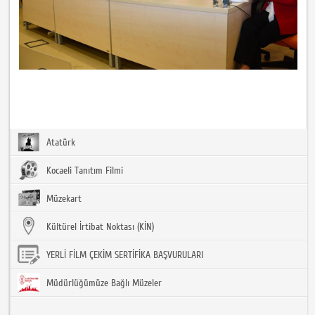
Atatürk
Kocaeli Tanıtım Filmi
Müzekart
Kültürel İrtibat Noktası (KİN)
YERLİ FİLM ÇEKİM SERTİFİKA BAŞVURULARI
Müdürlüğümüze Bağlı Müzeler