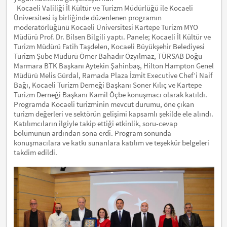
Kocaeli Valiliği İl Kültür ve Turizm Müdürlüğü ile Kocaeli
Üniversitesi iş birliğinde düzenlenen programın
moderatörlüğünü Kocaeli Üniversitesi Kartepe Turizm MYO
Müdürü Prof. Dr. Bilsen Bilgili yaptı. Panele; Kocaeli İl Kültür ve
Turizm Müdürü Fatih Taşdelen, Kocaeli Büyükşehir Belediyesi
Turizm Şube Müdürü Ömer Bahadır Özyılmaz, TÜRSAB Doğu
Marmara BTK Başkanı Aytekin Şahinbaş, Hilton Hampton Genel
Müdürü Melis Gürdal, Ramada Plaza İzmit Executive Chef’i Naif
Bağı, Kocaeli Turizm Derneği Başkanı Soner Kılıç ve Kartepe
Turizm Derneği Başkanı Kamil Öçbe konuşmacı olarak katıldı.
Programda Kocaeli turizminin mevcut durumu, öne çıkan
turizm değerleri ve sektörün gelişimi kapsamlı şekilde ele alındı.
Katılımcıların ilgiyle takip ettiği etkinlik, soru-cevap
bölümünün ardından sona erdi. Program sonunda
konuşmacılara ve katkı sunanlara katılım ve teşekkür belgeleri
takdim edildi.