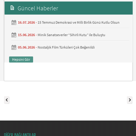
Güncel Haberler
16.07.2026 -
15 Temmuz Demokrasi ve Milli Birlik Günü Kutlu Olsun
15.06.2026 -
Minik Sanatseverler “Sihirli Kutu” ile Buluştu
05.06.2026 -
Nostaljik Film Türküleri Çok Beğenildi
Hepsini Gör
DİĞER BAĞLANTILAR